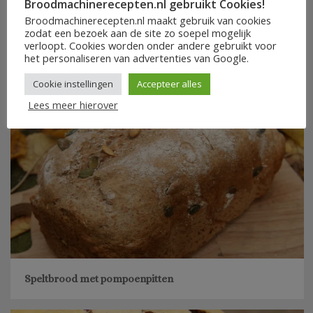
Broodmachinerecepten.nl gebruikt Cookies!
Broodmachinerecepten.nl maakt gebruik van cookies
zodat een bezoek aan de site zo soepel mogelijk
Zonnebloembrood op basis van broodmix van Lidl
verloopt. Cookies worden onder andere gebruikt voor
het personaliseren van advertenties van Google.
Cookie instellingen
Accepteer alles
Lees meer hierover
Speltbrood met pompoenpitten