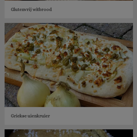
Glutenvrij witbrood
Griekse uienkruier