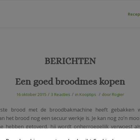
Recep
BERICHTEN
Een goed broodmes kopen
/
/
/
16 oktober 2015
3 Reacties
in
Kooptips
door
Rogier
erste brood met de broodbakmachine heeft gebakken w
an het brood nog een secuur werkje is. Je kan nog zo’n mooi
 hebben getoverd, hij wordt onherroepelijk verwoest al
 Om dit werkje goed uit te voeren heb je twee dingen nodig