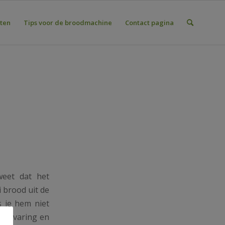
ten
Tips voor de broodmachine
Contact pagina
eet dat het
 brood uit de
s je hem niet
; ervaring en