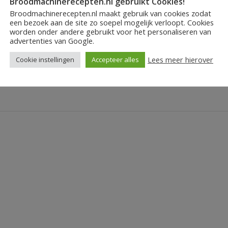
Broodmachinerecepten.nl gebruikt Cookies!
n, in dit geval een goed mes. Een aantal tips voor het kopen
Broodmachinerecepten.nl maakt gebruik van cookies zodat
een bezoek aan de site zo soepel mogelijk verloopt. Cookies
worden onder andere gebruikt voor het personaliseren van
advertenties van Google.
Lees meer hierover
Cookie instellingen
Accepteer alles