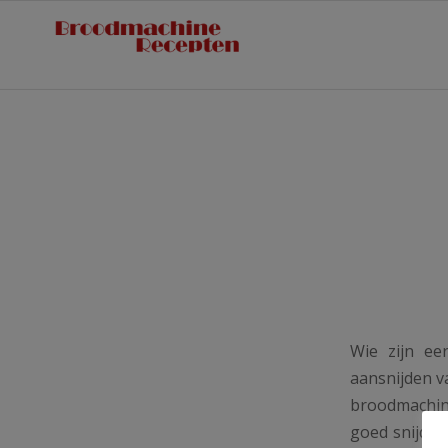
Wie zijn e
aansnijden v
broodmachine
goed snijdt.