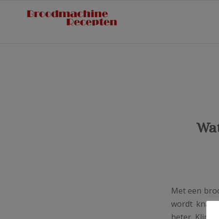
Wat
Met een broo
wordt knappe
beter. Klink