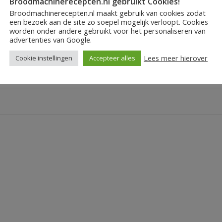
Broodmachinerecepten.nl gebruikt Cookies!
r toch kan je door een paar toevoegingen je brood veel 
Broodmachinerecepten.nl maakt gebruik van cookies zodat
een bezoek aan de site zo soepel mogelijk verloopt. Cookies
worden onder andere gebruikt voor het personaliseren van
advertenties van Google.
Lees meer hierover
Cookie instellingen
Accepteer alles